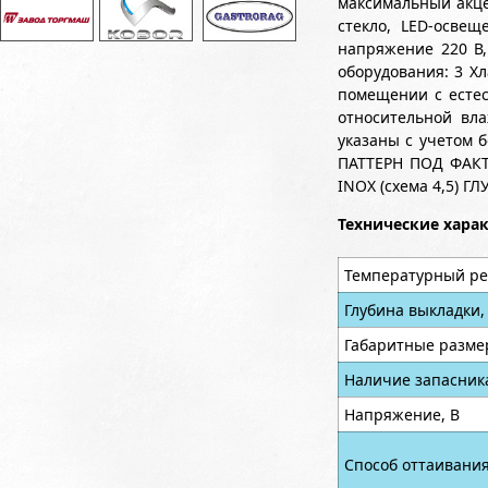
максимальный акце
стекло, LED-осве
напряжение 220 В,
оборудования: 3 Х
помещении с естес
относительной вла
указаны с учетом б
ПАТТЕРН ПОД ФАКТУ
INOX (схема 4,5) 
Технические хара
Температурный ре
Глубина выкладки,
Габаритные разме
Наличие запасник
Напряжение, В
Способ оттаивани