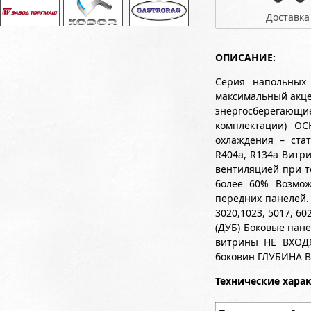
Доставка
ОПИСАНИЕ:
Серия напольных
максимальный акцен
энергосберегающ
комплектации) О
охлаждения – стат
R404a, R134a Витр
вентиляцией при т
более 60% Возмож
передних панелей.
3020,1023, 5017, 6
(ДУБ) Боковые пан
витрины НЕ ВХОДЯ
боковин ГЛУБИНА 
Технические хара