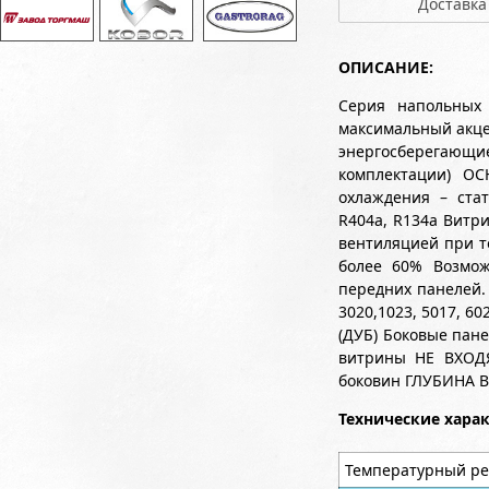
Доставка
ОПИСАНИЕ:
Серия напольных
максимальный акцен
энергосберегающ
комплектации) О
охлаждения – стат
R404a, R134a Витр
вентиляцией при т
более 60% Возмож
передних панелей.
3020,1023, 5017, 6
(ДУБ) Боковые пан
витрины НЕ ВХОДЯ
боковин ГЛУБИНА 
Технические хара
Температурный ре