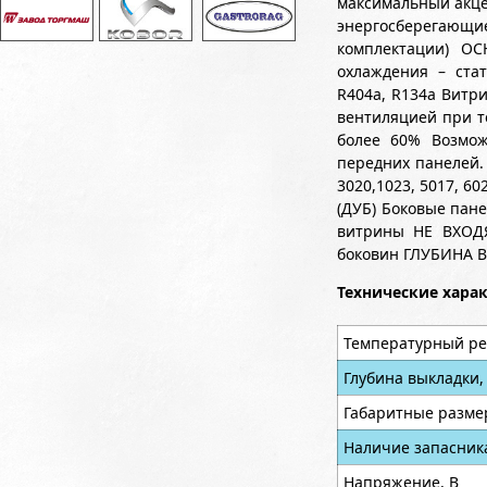
максимальный акцен
энергосберегающ
комплектации) О
охлаждения – стат
R404a, R134a Витр
вентиляцией при т
более 60% Возмож
передних панелей.
3020,1023, 5017, 6
(ДУБ) Боковые пан
витрины НЕ ВХОДЯ
боковин ГЛУБИНА 
Технические хара
Температурный ре
Глубина выкладки,
Габаритные разме
Наличие запасник
Напряжение, В