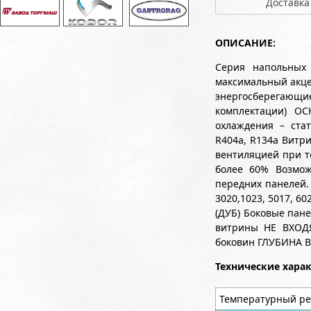
Доставка
ОПИСАНИЕ:
Серия напольных
максимальный акцен
энергосберегающ
комплектации) О
охлаждения – стат
R404a, R134a Витр
вентиляцией при т
более 60% Возмож
передних панелей.
3020,1023, 5017, 6
(ДУБ) Боковые пан
витрины НЕ ВХОДЯ
боковин ГЛУБИНА 
Технические хара
Температурный ре