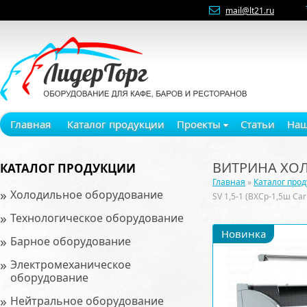
mail@lt21.ru
Главная
Каталог продукции
Проекты
Статьи
Наш
ВИТРИНА ХОЛО
КАТАЛОГ ПРОДУКЦИИ
Главная
»
Каталог про
»
Холодильное оборудование
SV 1,5-1 (ВХСр-1,5ш Ca
»
Технологическое оборудование
Новинка
»
Барное оборудование
»
Электромеханическое
оборудование
»
Нейтральное оборудование