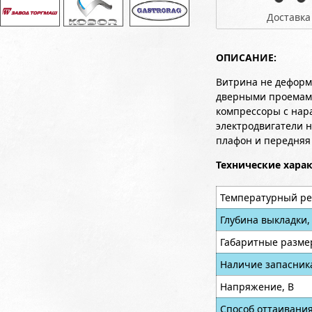
Доставка
ОПИСАНИЕ:
Витрина не деформ
дверными проемами
компрессоры с нара
электродвигатели н
плафон и передняя
Технические хара
Температурный ре
Глубина выкладки,
Габаритные разме
Наличие запасник
Напряжение, В
Способ оттаивани