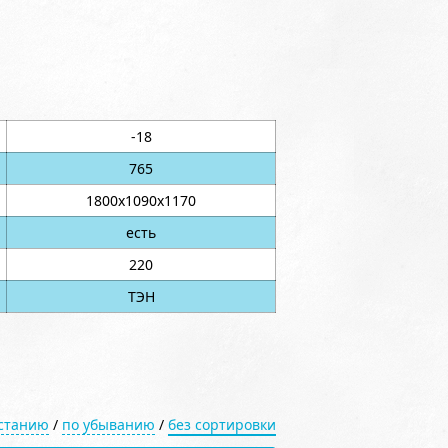
-18
765
1800х1090х1170
есть
220
ТЭН
астанию
/
по убыванию
/
без сортировки