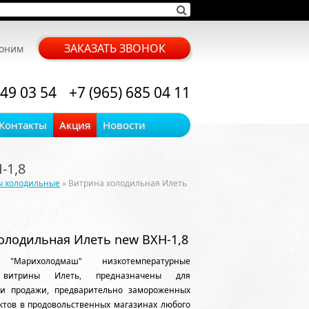
ЗАКАЗАТЬ ЗВОНОК
воним
 49 03 54
+7 (965) 685 04 11
Контакты
Акция
Новости
-1,8
ы холодильные
» Витрина холодильная Илеть
олодильная Илеть new ВХН-1,8
 "Марихолодмаш" низкотемпературные
 витрины Илеть, предназначены для
и продажи, предварительно замороженных
ктов в продовольственных магазинах любого