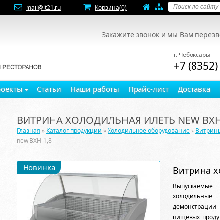
mail@lt21.ru
Корзина
(0)
Закажите звонок и мы Вам перез
г. Чебоксары
+7 (8352)
роекты
Статьи
Наши работы
Прайс-лист
Доставка
ВИТРИНА ХОЛОДИЛЬНАЯ ИЛЕТЬ NEW ВХН
Главная
»
Каталог продукции
»
Холодильное оборудование
»
Витрин
new ВХН-1,8
Новинка
Витрина х
Выпускаемые
холодильные
демонстрации 
пищевых проду