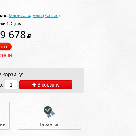
ль:
Марихолодмаш (Россия)
ки:
1-2 дня
9 678
каз
жении
 корзину:
о:
В корзину
ние
Гарантия