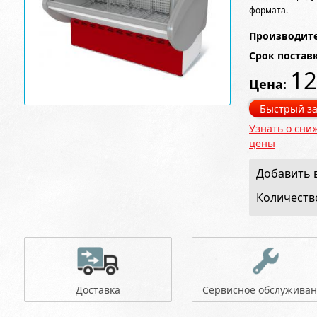
формата.
Производите
Срок постав
12
Цена:
Быстрый за
Узнать о сни
цены
Добавить в
Количеств
Доставка
Сервисное обслужива