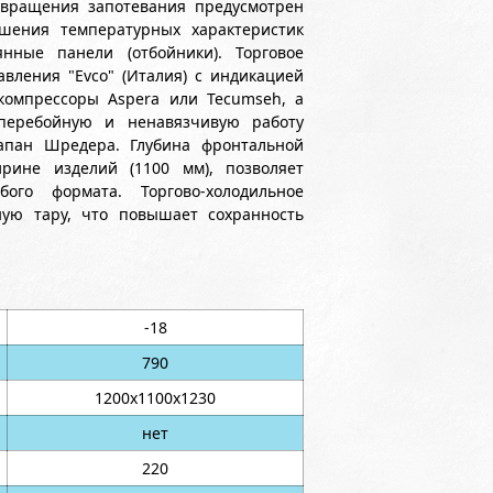
вращения запотевания предусмотрен
чшения температурных характеристик
нные панели (отбойники). Торговое
вления "Evco" (Италия) с индикацией
компрессоры Aspera или Tecumseh, а
перебойную и ненавязчивую работу
лапан Шредера. Глубина фронтальной
рине изделий (1100 мм), позволяет
ого формата. Торгово-холодильное
ную тару, что повышает сохранность
-18
790
1200х1100х1230
нет
220