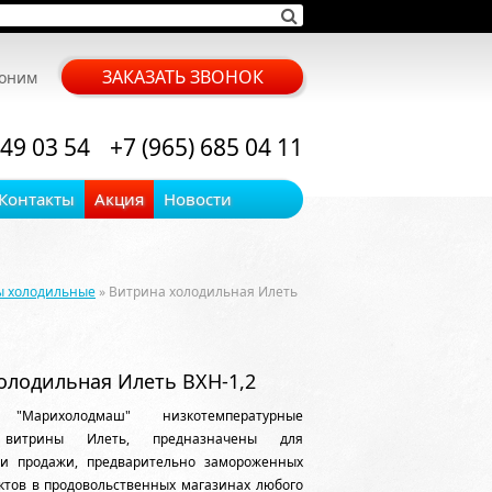
ЗАКАЗАТЬ ЗВОНОК
воним
 49 03 54
+7 (965) 685 04 11
Контакты
Акция
Новости
ы холодильные
» Витрина холодильная Илеть
олодильная Илеть ВХН-1,2
 "Марихолодмаш" низкотемпературные
 витрины Илеть, предназначены для
и продажи, предварительно замороженных
ктов в продовольственных магазинах любого