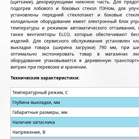
(щитками), декорирующими нижнюю часть. Для предот
подогрев лобового и боковых стекол ПЭНом, для улу
установлены передний стеклопакет и боковые стекля
холодильное оборудование имеет электронный блок упра
температуры и режимом автоматического оттаивания, 
также вентиляторы ELCO, которые обеспечивают бес
изделий. Для сервисного обслуживания установлен к
выкладки товара (ширина загрузки) 790 мм, при ши
оптимально экспонировать товар в магазинах люб
оборудование упаковывается в деревянную транспорт
витрин при перевозке и хранении.
Технические характеристики:
Температурный режим, С
Глубина выкладки, мм
Габаритные размеры, мм
Наличие запасника
Напряжение, В