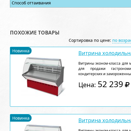
Способ оттаивания
ПОХОЖИЕ ТОВАРЫ
Сортировка по цене:
по возр
Новинка
Витрина холодильна
Витрины эконом-класса для 
для продажи гастрономи
кондитерских и замороженны
52 239
Цена:
Новинка
Витрина холодильна
Витрины эконом-класса для 