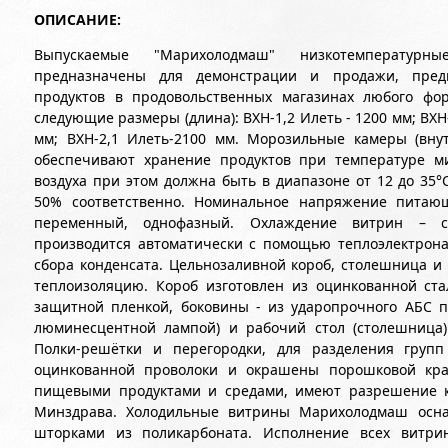
ОПИСАНИЕ:
Выпускаемые "Марихолодмаш" низкотемпературн
предназначены для демонстрации и продажи, пред
продуктов в продовольственных магазинах любого фо
следующие размеры (длина): ВХН-1,2 Илеть - 1200 мм; ВХН
мм; ВХН-2,1 Илеть-2100 мм. Морозильные камеры (вн
обеспечивают хранение продуктов при температуре м
воздуха при этом должна быть в диапазоне от 12 до 35°С
50% соответственно. Номинальное напряжение питающ
переменный, однофазный. Охлаждение витрин – ст
производится автоматически с помощью теплоэлектронаг
сбора конденсата. Цельнозаливной короб, столешница 
теплоизоляцию. Короб изготовлен из оцинкованной ст
защитной пленкой, боковины - из ударопрочного АБС пл
люминесцентной лампой) и рабочий стол (столешница
Полки-решётки и перегородки, для разделения групп
оцинкованной проволоки и окрашены порошковой кра
пищевыми продуктами и средами, имеют разрешение к
Минздрава. Холодильные витрины Марихолодмаш осна
шторками из поликарбоната. Исполнение всех витри