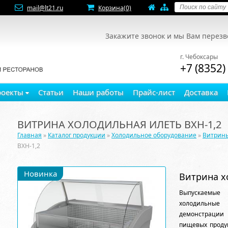
mail@lt21.ru
Корзина
(0)
Закажите звонок и мы Вам перез
г. Чебоксары
+7 (8352)
роекты
Статьи
Наши работы
Прайс-лист
Доставка
ВИТРИНА ХОЛОДИЛЬНАЯ ИЛЕТЬ ВХН-1,2
Главная
»
Каталог продукции
»
Холодильное оборудование
»
Витрин
ВХН-1,2
Новинка
Витрина х
Выпускаемые
холодильные
демонстрации 
пищевых проду