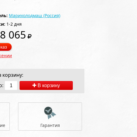
ль:
Марихолодмаш (Россия)
ки:
1-2 дня
8 065
каз
жении
 корзину:
о:
В корзину
ние
Гарантия