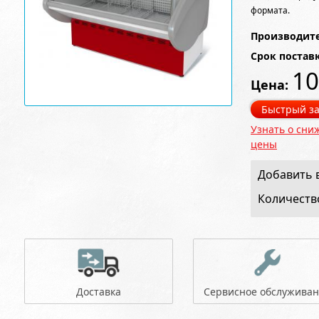
формата.
Производите
Срок постав
10
Цена:
Быстрый за
Узнать о сни
цены
Добавить в
Количеств
Доставка
Сервисное обслужива