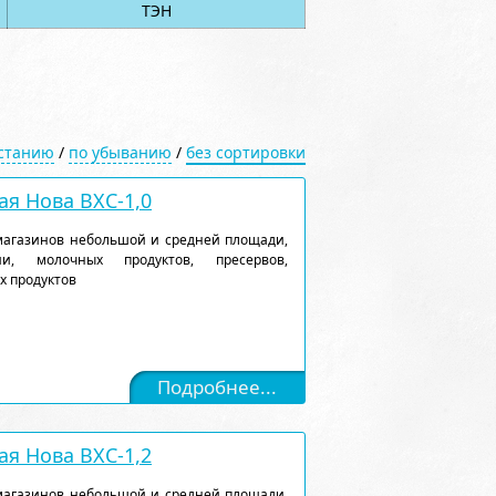
ТЭН
астанию
/
по убыванию
/
без сортировки
я Нова ВХС-1,0
магазинов небольшой и средней площади,
и, молочных продуктов, пресервов,
х продуктов
Подробнее...
я Нова ВХС-1,2
магазинов небольшой и средней площади,