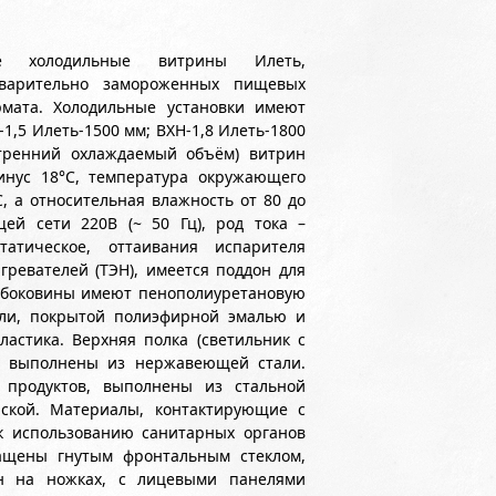
ые холодильные витрины Илеть,
варительно замороженных пищевых
рмата. Холодильные установки имеют
-1,5 Илеть-1500 мм; ВХН-1,8 Илеть-1800
утренний охлаждаемый объём) витрин
инус 18°С, температура окружающего
, а относительная влажность от 80 до
ей сети 220В (~ 50 Гц), род тока –
атическое, оттаивания испарителя
ревателей (ТЭН), имеется поддон для
и боковины имеют пенополиуретановую
али, покрытой полиэфирной эмалью и
астика. Верхняя полка (светильник с
) выполнены из нержавеющей стали.
 продуктов, выполнены из стальной
ской. Материалы, контактирующие с
 использованию санитарных органов
щены гнутым фронтальным стеклом,
н на ножках, с лицевыми панелями