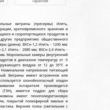
ние
Гарантия
ильные витрины (пресервы) Илеть,
рации, кратковременного хранения и
щихся и скоропортящихся продуктов в
 других предприятиях общественного
ы (длина): ВХСн-1,2 Илеть - 1200 мм;
-2,1 Илеть - 2080 мм; ВХСн-2,4 Илеть -
00 мм. Морозильные камеры (внутренний
дуктов в диапазоне температур от -5
окружающего воздуха от 12 до 35°С и
о. Номинальное напряжение питающей
зный. Витрины имеют встроенное или
спользуется озонобезопасный хладон
ивания испарителя производится
 (ТЭН), имеется поддон для сбора
оковины имеют пенополиуретановую
али, покрытой полиэфирной эмалью и
астика. Верхняя полка (светильник с