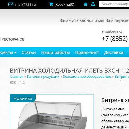
mail@lt21.ru
Корзина
(0)
Закажите звонок и мы Вам перез
г. Чебоксары
+7 (8352)
роекты
Статьи
Наши работы
Прайс-лист
Доставка
ВИТРИНА ХОЛОДИЛЬНАЯ ИЛЕТЬ ВХСН-1,2
Главная
»
Каталог продукции
»
Холодильное оборудование
»
Витрин
ВХСн-1,2
Новинка
Витрина х
Выпускаемые
(гастрономи
обслуживае
демонстрации