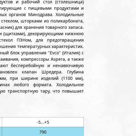
уктов и рабочий стол (столешница)
ктирующие с пищевыми продуктами и
ных органов Минздрава. Холодильные
теклом, шторками из поликарбоната,
сник) для хранения товарного запаса.
ми (щитками), декорирующими нижнюю
стекол ПЭНом, для предотвращения
учшения температурных характеристик.
ный блок управления "Evco" (Италия) с
аивания, компрессоры Aspera, а также
вают бесперебойную и ненавязчивую
тановлен клапан Шредера. Глубина
 мм, при ширине изделий (1100 мм),
инах любого формата. Холодильное
ую транспортную тару, что повышает
-5...+5
790