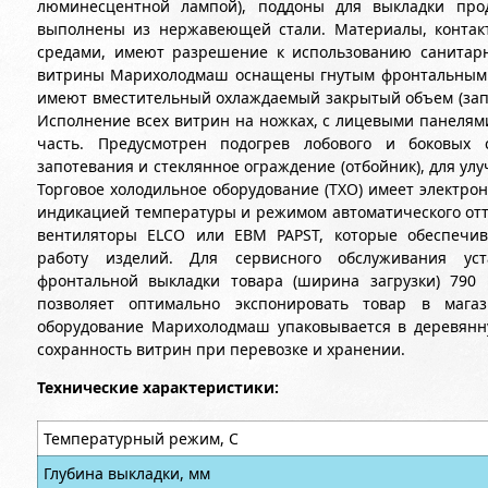
люминесцентной лампой), поддоны для выкладки прод
выполнены из нержавеющей стали. Материалы, конта
средами, имеют разрешение к использованию санитар
витрины Марихолодмаш оснащены гнутым фронтальным с
имеют вместительный охлаждаемый закрытый объем (запа
Исполнение всех витрин на ножках, с лицевыми панеля
часть. Предусмотрен подогрев лобового и боковых 
запотевания и стеклянное ограждение (отбойник), для ул
Торговое холодильное оборудование (ТХО) имеет электрон
индикацией температуры и режимом автоматического отт
вентиляторы ELCO или EBM PAPST, которые обеспечи
работу изделий. Для сервисного обслуживания ус
фронтальной выкладки товара (ширина загрузки) 790
позволяет оптимально экспонировать товар в магаз
оборудование Марихолодмаш упаковывается в деревянн
сохранность витрин при перевозке и хранении.
Технические характеристики:
Температурный режим, С
Глубина выкладки, мм