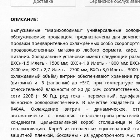
Доставка
Сервисное обслужива
ОПИСАНИЕ:
Выпускаемые "Марихолодмаш" универсальные холод
обслуживаемые продавцом, предназначены для демонст
продажи предварительно охлаждённых особо скоропортя
продовольственных магазинах любого формата, кафе,
питания. Холодильные установки имеют следующие размер
ВХСн-1,5 Илеть - 1500 мм; ВХСн-1,8 Илеть - 1800 мм; ВХСн
2400 мм; ВХСн-2,7 Илеть - 2700 мм; ВХСн-3,0 Илеть - 30
охлаждаемый объём) витрин обеспечивают хранение про
(витрина) и -3 (запасник) до +5°С, при температуре 
относительной влажности от 80 до 50% соответственн
сети 220В (~ 50 Гц), род тока – переменный, однофа
выносное холодообеспечение. В качестве хладагента и
R404А. Охлаждение витрин – динамическое, отта
автоматически с помощью теплоэлектронагревателей
конденсата. Цельнозаливной короб, столешница и б
теплоизоляцию. Короб изготовлен из оцинкованной ст
защитной пленкой, боковины - из ударопрочного АБС пл