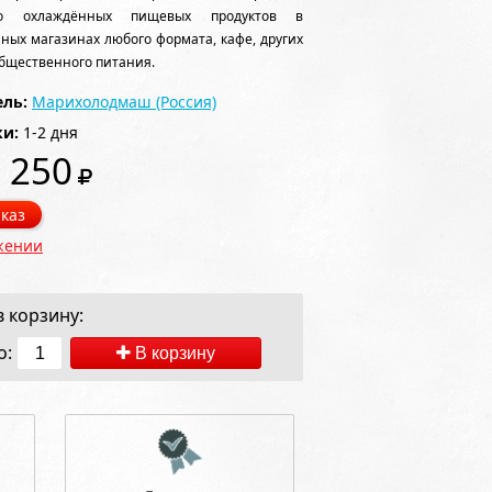
ьно охлаждённых пищевых продуктов в
ных магазинах любого формата, кафе, других
бщественного питания.
ль:
Марихолодмаш (Россия)
ки:
1-2 дня
 250
каз
жении
 корзину:
о:
В корзину