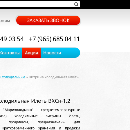
ЗАКАЗАТЬ ЗВОНОК
воним
 49 03 54
+7 (965) 685 04 11
Контакты
Акция
Новости
ы холодильные
» Витрина холодильная Илеть
олодильная Илеть ВХСн-1,2
 "Марихолодмаш" среднетемпературные
ческие) холодильные витрины Илеть,
мые продавцом, предназначены для
, кратковременного хранения и продажи