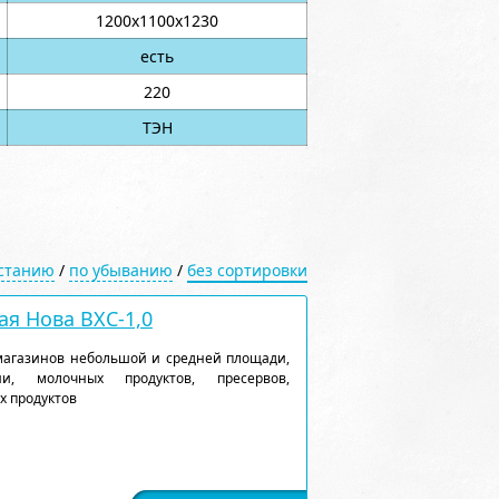
1200х1100х1230
есть
220
ТЭН
астанию
/
по убыванию
/
без сортировки
я Нова ВХС-1,0
магазинов небольшой и средней площади,
и, молочных продуктов, пресервов,
х продуктов