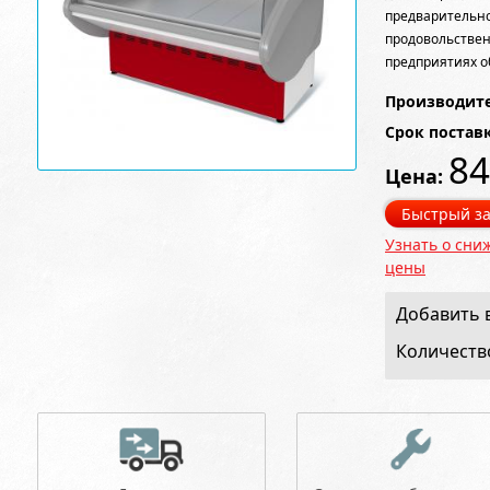
предварител
продовольствен
предприятиях о
Производите
Срок постав
84
Цена:
Быстрый за
Узнать о сни
цены
Добавить в
Количеств