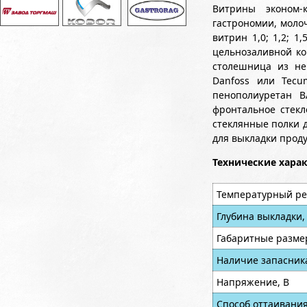
Витрины эконом-
гастрономии, молоч
витрин 1,0; 1,2; 1
цельнозаливной ко
столешница из не
Danfoss или Tecum
пенополиуретан B
фронтальное стекл
стеклянные полки 
для выкладки прод
Технические хара
Температурный ре
Глубина выкладки,
Габаритные разме
Наличие запасник
Напряжение, В
Способ оттаивани