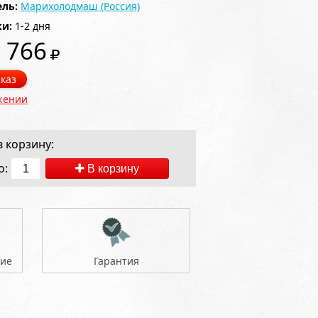
ль:
Марихолодмаш (Россия)
ки:
1-2 дня
 766
каз
жении
 корзину:
о:
В корзину
ние
Гарантия