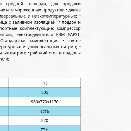
 и средней площади, для продажи
их и замороженных продуктов: • длина
универсальные и низкотемпературные; •
ица с заливной изоляцией; • поддон и
портные комплектующие: компрессор
nfoss, электродвигатели EBM PAPST,
тандартная комплектация: • гнутое
ературных и универсальных витрин; •
ных витрин; • рабочий стол и поддоны
тали;
-18
505
980х770х1170
есть
220
ТЭН