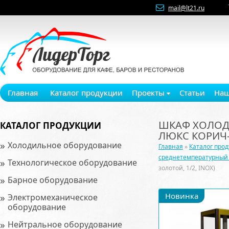
mail@lt21.ru
Главная
Каталог продукции
Проекты
Статьи
Наш
ШКАФ ХОЛОДИ
КАТАЛОГ ПРОДУКЦИИ
ЛЮКС КОРИЧ-З
»
Холодильное оборудование
Главная
»
Каталог про
среднетемпературный 0
»
Технологическое оборудование
золотой, 1/2, INOX)
»
Барное оборудование
»
Новинка
Электромеханическое
оборудование
»
Нейтральное оборудование