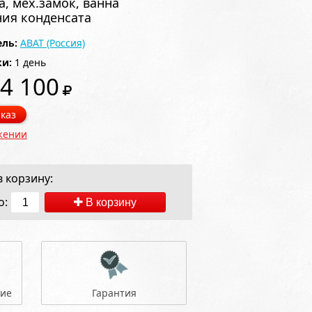
а, мех.замок, ванна
ия конденсата
ль:
ABAT (Россия)
ки:
1 день
4 100
каз
жении
 корзину:
о:
В корзину
ние
Гарантия