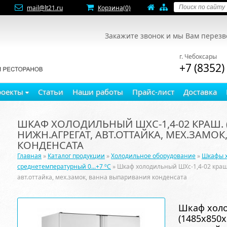
mail@lt21.ru
Корзина
(0)
Закажите звонок и мы Вам перез
г. Чебоксары
+7 (8352)
роекты
Статьи
Наши работы
Прайс-лист
Доставка
ШКАФ ХОЛОДИЛЬНЫЙ ШХС-1,4-02 КРАШ. (14
НИЖН.АГРЕГАТ, АВТ.ОТТАЙКА, МЕХ.ЗАМО
КОНДЕНСАТА
Главная
»
Каталог продукции
»
Холодильное оборудование
»
Шкафы 
среднетемпературный 0...+7 ºC
» Шкаф холодильный ШХс-1,4-02 краш. (
авт.оттайка, мех.замок, ванна выпаривания конденсата
Шкаф холо
(1485х850х2