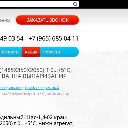
ЗАКАЗАТЬ ЗВОНОК
воним
 49 03 54
+7 (965) 685 04 11
Контакты
Акция
Новости
85Х850Х2050) T 0...+5°С,
К, ВАННА ВЫПАРИВАНИЯ
холодильные
»
Шкаф холодильный
1485х850х2050) t 0...+5°С, нижн.агрегат,
дильный ШХс-1,4-02 краш.
050) t 0...+5°С, нижн.агрегат,