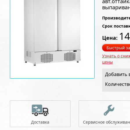
авт.оттайк
выпариван
Производите
Срок постав
14
Цена:
Быстрый за
Узнать о сни
цены
Добавить в
Количеств
Доставка
Сервисное обслужива