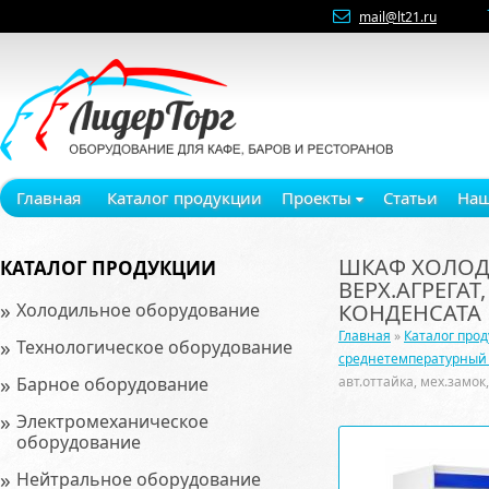
mail@lt21.ru
Главная
Каталог продукции
Проекты
Статьи
Наш
ШКАФ ХОЛОДИЛ
КАТАЛОГ ПРОДУКЦИИ
ВЕРХ.АГРЕГА
»
Холодильное оборудование
КОНДЕНСАТА
Главная
»
Каталог про
»
Технологическое оборудование
среднетемпературный 0
»
Барное оборудование
авт.оттайка, мех.замо
»
Электромеханическое
оборудование
»
Нейтральное оборудование