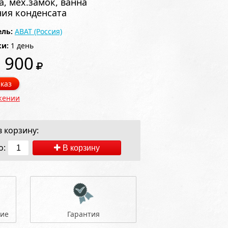
а, мех.замок, ванна
ия конденсата
ль:
ABAT (Россия)
ки:
1 день
 900
каз
жении
 корзину:
о:
В корзину
ние
Гарантия