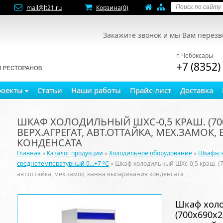
mail@lt21.ru
Корзина
(0)
Закажите звонок и мы Вам перез
г. Чебоксары
+7 (8352)
роекты
Статьи
Наши работы
Прайс-лист
Доставка
ШКАФ ХОЛОДИЛЬНЫЙ ШХС-0,5 КРАШ. (700Х6
ВЕРХ.АГРЕГАТ, АВТ.ОТТАЙКА, МЕХ.ЗАМО
КОНДЕНСАТА
Главная
»
Каталог продукции
»
Холодильное оборудование
»
Шкафы 
среднетемпературный 0...+7 ºC
» Шкаф холодильный ШХс-0,5 краш. (700
авт.оттайка, мех.замок, ванна выпаривания конденсата
Шкаф холо
(700х690х20