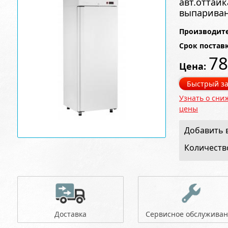
авт.оттайк
выпариван
Производите
Срок постав
78
Цена:
Быстрый за
Узнать о сни
цены
Добавить в
Количеств
Доставка
Сервисное обслужива