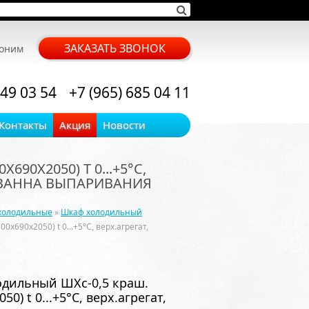
ЗАКАЗАТЬ ЗВОНОК
воним
 49 03 54
+7 (965) 685 04 11
Контакты
Акция
Новости
90Х2050) T 0...+5°С,
К, ВАННА ВЫПАРИВАНИЯ
холодильные
»
Шкаф холодильный
х690х2050) t 0...+5°С, верх.агрегат,
дильный ШХс-0,5 краш.
50) t 0...+5°С, верх.агрегат,