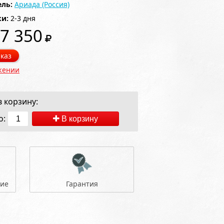
ль:
Ариада (Россия)
ки:
2-3 дня
7 350
каз
жении
 корзину:
о:
В корзину
ние
Гарантия