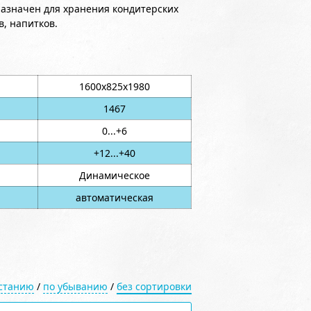
назначен для хранения кондитерских
в, напитков.
1600х825х1980
1467
0...+6
+12...+40
Динамическое
автоматическая
астанию
/
по убыванию
/
без сортировки