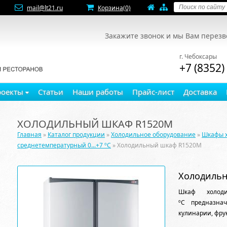
mail@lt21.ru
Корзина
(0)
Закажите звонок и мы Вам перез
г. Чебоксары
+7 (8352)
роекты
Статьи
Наши работы
Прайс-лист
Доставка
ХОЛОДИЛЬНЫЙ ШКАФ R1520M
Главная
»
Каталог продукции
»
Холодильное оборудование
»
Шкафы 
среднетемпературный 0...+7 ºC
» Холодильный шкаф R1520M
Холодиль
Шкаф холоди
ºС предназна
кулинарии, фру