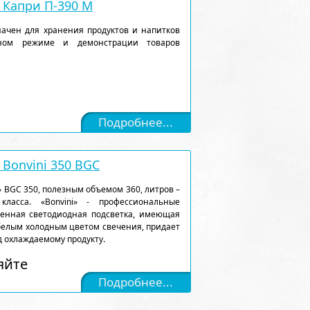
Капри П-390 М
ачен для хранения продуктов и напитков
рном режиме и демонстрации товаров
Подробнее...
Bonvini 350 BGC
 BGC 350, полезным объемом 360, литров –
ласса. «Bonvini» - профессиональные
енная светодиодная подсветка, имеющая
белым холодным цветом свечения, придает
 охлаждаемому продукту.
яйте
Подробнее...