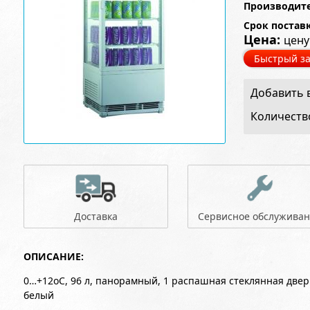
Производите
Срок постав
Цена:
цену
Быстрый за
Добавить в
Количеств
Доставка
Сервисное обслужива
ОПИСАНИЕ:
0…+12оС, 96 л, панорамный, 1 распашная стеклянная дверц
белый