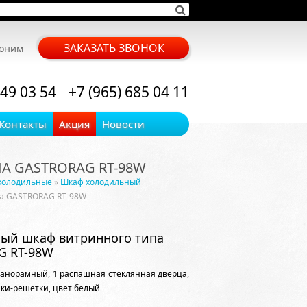
ЗАКАЗАТЬ ЗВОНОК
воним
 49 03 54
+7 (965) 685 04 11
Контакты
Акция
Новости
 GASTRORAG RT-98W
холодильные
»
Шкаф холодильный
па GASTRORAG RT-98W
ый шкаф витринного типа
G RT-98W
 панорамный, 1 распашная стеклянная дверца,
лки-решетки, цвет белый