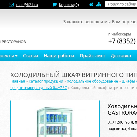
mail@lt21.ru
Корзина
(0)
Закажите звонок и мы Вам перез
г. Чебоксары
+7 (8352)
роекты
Статьи
Наши работы
Прайс-лист
Доставка
ХОЛОДИЛЬНЫЙ ШКАФ ВИТРИННОГО ТИПА
Главная
»
Каталог продукции
»
Холодильное оборудование
»
Шкафы 
среднетемпературный 0...+7 ºC
» Холодильный шкаф витринного ти
Холодильн
GASTRORA
0…+12оС, 96 л,
подсветка, 4 по