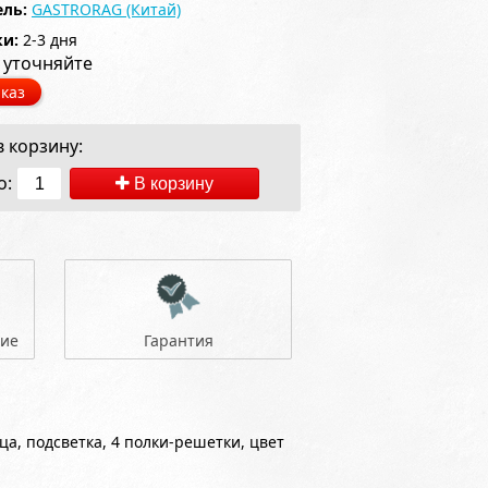
ль:
GASTRORAG (Китай)
ки:
2-3 дня
 уточняйте
каз
 корзину:
о:
В корзину
ние
Гарантия
а, подсветка, 4 полки-решетки, цвет