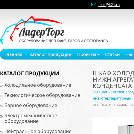
mail@lt21.ru
Главная
Каталог продукции
Проекты
Статьи
Наш
ШКАФ ХОЛОДИЛ
КАТАЛОГ ПРОДУКЦИИ
НИЖН.АГРЕГА
»
Холодильное оборудование
КОНДЕНСАТА
Главная
»
Каталог про
»
Технологическое оборудование
низкотемпературный -
»
Барное оборудование
оттайки, мех.замок, в
»
Электромеханическое
оборудование
»
Нейтральное оборудование