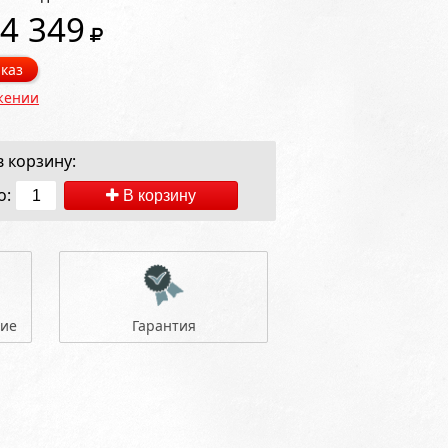
4 349
каз
жении
 корзину:
о:
В корзину
ние
Гарантия