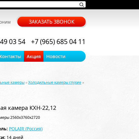
ЗАКАЗАТЬ ЗВОНОК
воним
 49 03 54
+7 (965) 685 04 11
Контакты
Акция
Новости
льные камеры
»
Холодильные камеры глухие
»
ая камера КХН-22,12
меры 2560x3760x2720
ль:
POLAIR (Россия)
ки:
14 дней