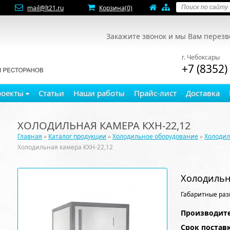
mail@lt21.ru
Корзина
(0)
Закажите звонок и мы Вам перез
г. Чебоксары
+7 (8352)
роекты
Статьи
Наши работы
Прайс-лист
Доставка
ХОЛОДИЛЬНАЯ КАМЕРА КХН-22,12
Главная
»
Каталог продукции
»
Холодильное оборудование
»
Холоди
Холодильная камера КХН-22,12
Холодильн
Габаритные раз
Производите
Срок постав