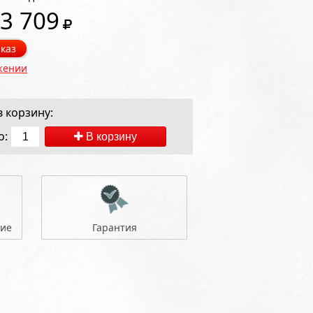
3 709
каз
жении
 корзину:
о:
В корзину
ние
Гарантия