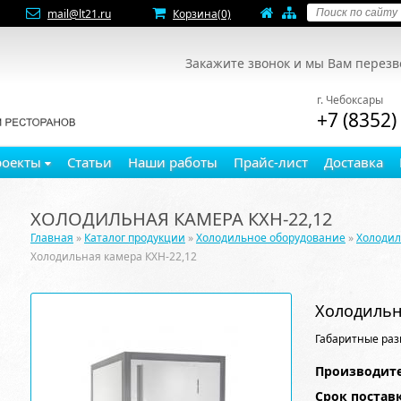
mail@lt21.ru
Корзина
(0)
Закажите звонок и мы Вам перез
г. Чебоксары
+7 (8352)
роекты
Статьи
Наши работы
Прайс-лист
Доставка
ХОЛОДИЛЬНАЯ КАМЕРА КХН-22,12
Главная
»
Каталог продукции
»
Холодильное оборудование
»
Холоди
Холодильная камера КХН-22,12
Холодильн
Габаритные раз
Производите
Срок постав