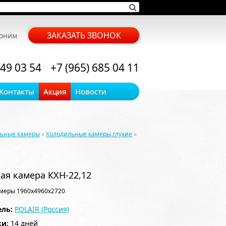
ЗАКАЗАТЬ ЗВОНОК
воним
 49 03 54
+7 (965) 685 04 11
Контакты
Акция
Новости
льные камеры
»
Холодильные камеры глухие
»
ая камера КХН-22,12
меры 1960x4960x2720
ль:
POLAIR (Россия)
ки:
14 дней