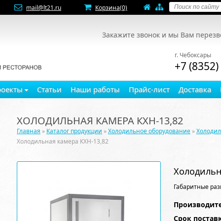
mail@lt21.ru
Корзина
(0)
Закажите звонок и мы Вам перез
г. Чебоксары
+7 (8352)
роекты
Статьи
Наши работы
Прайс-лист
Доставка
ХОЛОДИЛЬНАЯ КАМЕРА КХН-13,82
Главная
»
Каталог продукции
»
Холодильное оборудование
»
Холоди
Холодильная камера КХН-13,82
Холодильн
Габаритные раз
Производите
Срок постав