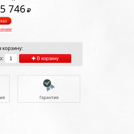
5 746
каз
жении
 корзину:
о:
В корзину
ние
Гарантия