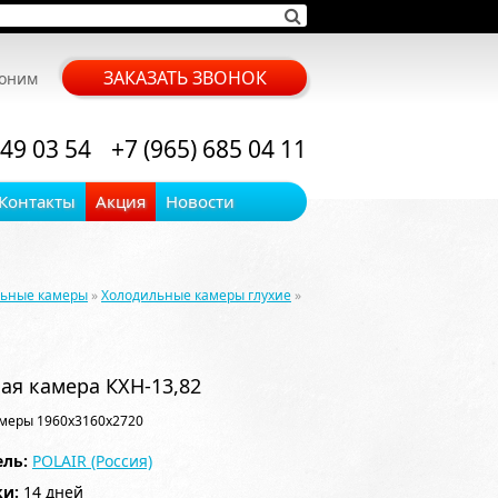
ЗАКАЗАТЬ ЗВОНОК
воним
 49 03 54
+7 (965) 685 04 11
Контакты
Акция
Новости
льные камеры
»
Холодильные камеры глухие
»
ая камера КХН-13,82
меры 1960x3160x2720
ль:
POLAIR (Россия)
ки:
14 дней