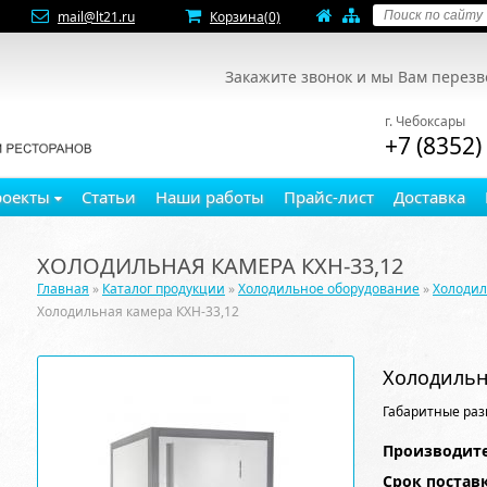
mail@lt21.ru
Корзина
(0)
Закажите звонок и мы Вам перез
г. Чебоксары
+7 (8352)
роекты
Статьи
Наши работы
Прайс-лист
Доставка
ХОЛОДИЛЬНАЯ КАМЕРА КХН-33,12
Главная
»
Каталог продукции
»
Холодильное оборудование
»
Холоди
Холодильная камера КХН-33,12
Холодильн
Габаритные раз
Производите
Срок постав