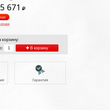
5 671
каз
жении
 корзину:
о:
В корзину
ние
Гарантия