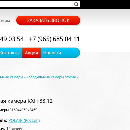
ЗАКАЗАТЬ ЗВОНОК
воним
 49 03 54
+7 (965) 685 04 11
Контакты
Акция
Новости
льные камеры
»
Холодильные камеры глухие
»
ая камера КХН-33,12
меры 3160x4960x2460
ль:
POLAIR (Россия)
ки:
14 дней