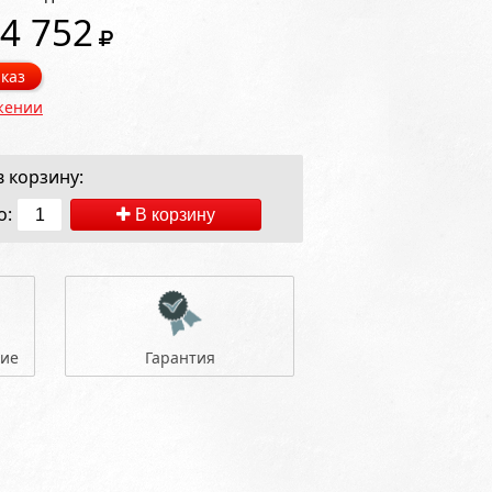
4 752
каз
жении
 корзину:
о:
В корзину
ние
Гарантия