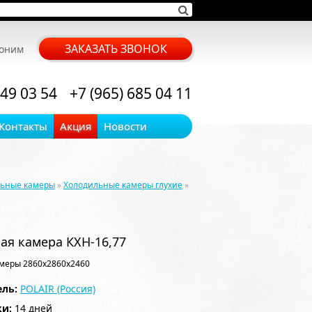
ЗАКАЗАТЬ ЗВОНОК
воним
 49 03 54
+7 (965) 685 04 11
Контакты
Акция
Новости
льные камеры
»
Холодильные камеры глухие
»
ая камера КХН-16,77
меры 2860x2860x2460
ль:
POLAIR (Россия)
ки:
14 дней