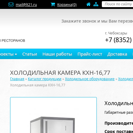
mail@lt21.ru
Корзина
(0)
Закажите звонок и мы Вам перез
г. Чебоксары
+7 (8352)
роекты
Статьи
Наши работы
Прайс-лист
Доставка
ХОЛОДИЛЬНАЯ КАМЕРА КХН-16,77
Главная
»
Каталог продукции
»
Холодильное оборудование
»
Холоди
Холодильная камера КХН-16,77
Холодильн
Габаритные раз
Производите
Срок постав