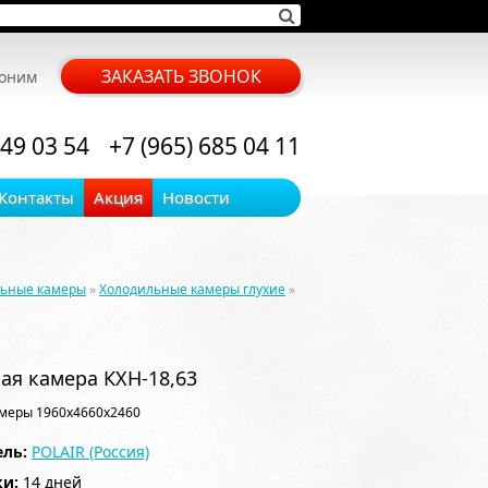
ЗАКАЗАТЬ ЗВОНОК
воним
 49 03 54
+7 (965) 685 04 11
Контакты
Акция
Новости
льные камеры
»
Холодильные камеры глухие
»
ая камера КХН-18,63
меры 1960x4660x2460
ль:
POLAIR (Россия)
ки:
14 дней