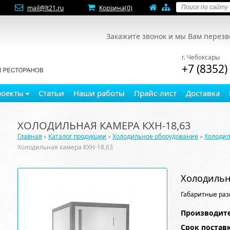
mail@lt21.ru
Корзина
(0)
Закажите звонок и мы Вам перез
г. Чебоксары
+7 (8352)
роекты
Статьи
Наши работы
Прайс-лист
Доставка
ХОЛОДИЛЬНАЯ КАМЕРА КХН-18,63
Главная
»
Каталог продукции
»
Холодильное оборудование
»
Холоди
Холодильная камера КХН-18,63
Холодильн
Габаритные раз
Производите
Срок постав