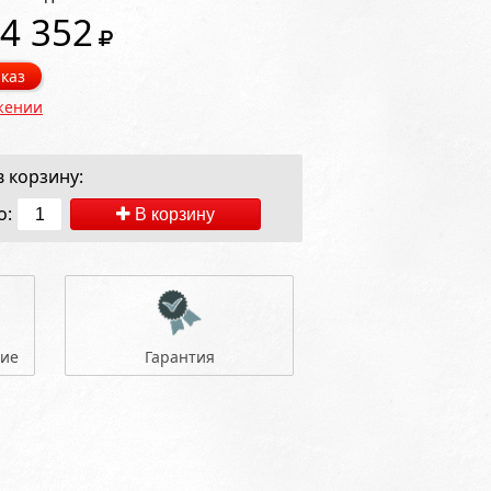
4 352
каз
жении
 корзину:
о:
В корзину
ние
Гарантия