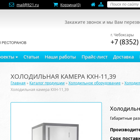
mail@lt21.ru
Корзина
(0)
Закажите звонок и мы Вам перез
г. Чебоксары
+7 (8352)
роекты
Статьи
Наши работы
Прайс-лист
Доставка
ХОЛОДИЛЬНАЯ КАМЕРА КХН-11,39
Главная
»
Каталог продукции
»
Холодильное оборудование
»
Холоди
Холодильная камера КХН-11,39
Холодильн
Габаритные раз
Производите
Срок постав