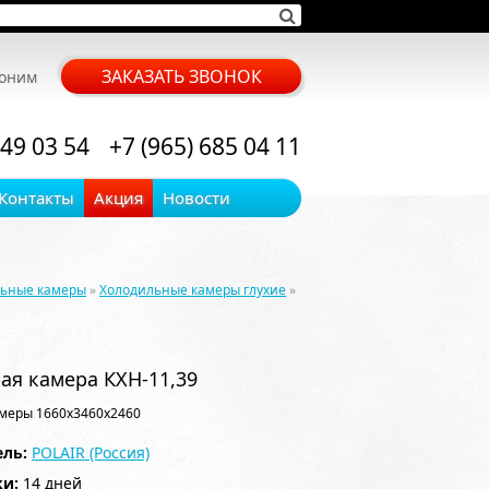
ЗАКАЗАТЬ ЗВОНОК
воним
 49 03 54
+7 (965) 685 04 11
Контакты
Акция
Новости
льные камеры
»
Холодильные камеры глухие
»
ая камера КХН-11,39
меры 1660x3460x2460
ль:
POLAIR (Россия)
ки:
14 дней