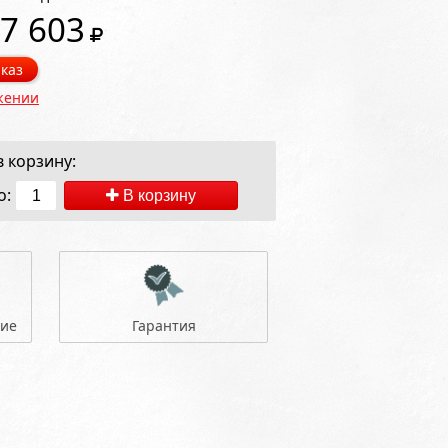
7 603
каз
жении
 корзину:
о:
В корзину
ние
Гарантия