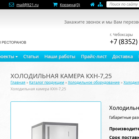
mail@lt21.ru
Корзина
(0)
Закажите звонок и мы Вам перез
г. Чебоксары
+7 (8352)
роекты
Статьи
Наши работы
Прайс-лист
Доставка
ХОЛОДИЛЬНАЯ КАМЕРА КХН-7,25
Главная
»
Каталог продукции
»
Холодильное оборудование
»
Холоди
Холодильная камера КХН-7,25
Холодильн
Габаритные раз
Производите
Срок постав