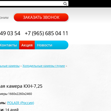
ЗАКАЗАТЬ ЗВОНОК
воним
 49 03 54
+7 (965) 685 04 11
Контакты
Акция
Новости
льные камеры
»
Холодильные камеры глухие
»
ая камера КХН-7,25
меры 1660x2260x2460
ль:
POLAIR (Россия)
ки:
14 дней