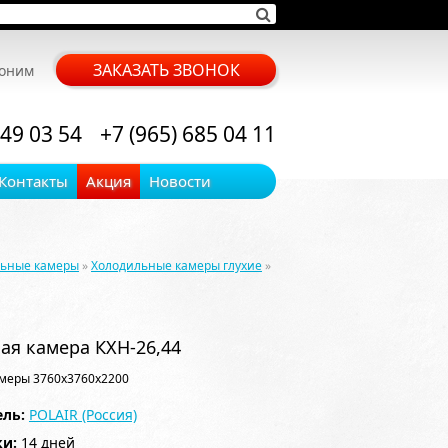
ЗАКАЗАТЬ ЗВОНОК
воним
 49 03 54
+7 (965) 685 04 11
Контакты
Акция
Новости
льные камеры
»
Холодильные камеры глухие
»
ая камера КХН-26,44
меры 3760x3760x2200
ль:
POLAIR (Россия)
ки:
14 дней