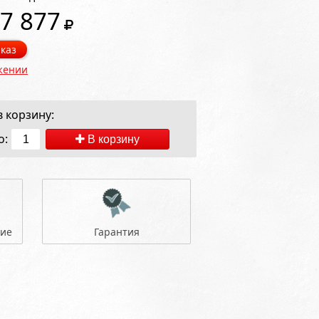
7 877
каз
жении
 корзину:
о:
В корзину
ние
Гарантия