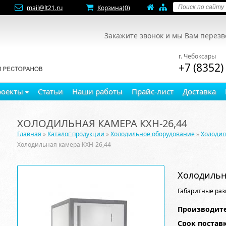
mail@lt21.ru
Корзина
(0)
Закажите звонок и мы Вам перез
г. Чебоксары
+7 (8352)
роекты
Статьи
Наши работы
Прайс-лист
Доставка
ХОЛОДИЛЬНАЯ КАМЕРА КХН-26,44
Главная
»
Каталог продукции
»
Холодильное оборудование
»
Холоди
Холодильная камера КХН-26,44
Холодильн
Габаритные раз
Производите
Срок постав