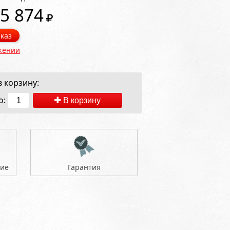
5 874
каз
жении
 корзину:
о:
В корзину
ние
Гарантия