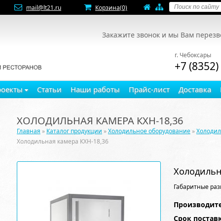
mail@lt21.ru
Корзина
(0)
Закажите звонок и мы Вам перез
г. Чебоксары
+7 (8352)
роекты
Статьи
Наши работы
Прайс-лист
Доставка
ХОЛОДИЛЬНАЯ КАМЕРА КХН-18,36
Главная
»
Каталог продукции
»
Холодильное оборудование
»
Холоди
Холодильная камера КХН-18,36
Холодильн
Габаритные раз
Производите
Срок постав