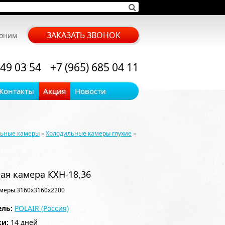
ЗАКАЗАТЬ ЗВОНОК
воним
 49 03 54
+7 (965) 685 04 11
Контакты
Акция
Новости
льные камеры
»
Холодильные камеры глухие
»
ая камера КХН-18,36
меры 3160x3160x2200
ль:
POLAIR (Россия)
ки:
14 дней