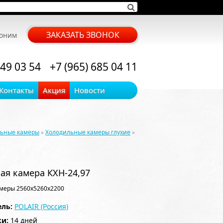
ЗАКАЗАТЬ ЗВОНОК
воним
 49 03 54
+7 (965) 685 04 11
Контакты
Акция
Новости
льные камеры
»
Холодильные камеры глухие
»
ая камера КХН-24,97
меры 2560x5260x2200
ль:
POLAIR (Россия)
ки:
14 дней