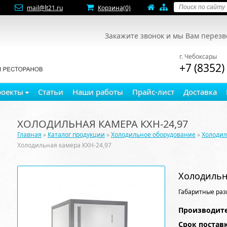
mail@lt21.ru
Корзина
(0)
Закажите звонок и мы Вам перез
г. Чебоксары
+7 (8352)
роекты
Статьи
Наши работы
Прайс-лист
Доставка
ХОЛОДИЛЬНАЯ КАМЕРА КХН-24,97
Главная
»
Каталог продукции
»
Холодильное оборудование
»
Холоди
Холодильная камера КХН-24,97
Холодильн
Габаритные раз
Производите
Срок постав