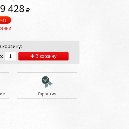
9 428
каз
жении
 корзину:
о:
В корзину
ние
Гарантия