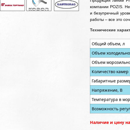
Продукция линии Pr
компании POZIS. Не
и безупречный уров
работы – все это со
Технические харак
Общий объем, л
Объем холодильно
Объем морозильно
Количество камер
Габаритные разме
Напряжение, В
Температура в мор
Возможность регу
Наличие и цену н