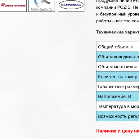
Продукция линии Pre
компании POZIS. Не
и безупречный уров
работы – все это со
Технические харак
Общий объем, л
Объем холодильно
Объем морозильно
Количество камер
Габаритные разме
Напряжение, В
Температура в мор
Возможность регу
Наличие и цену н