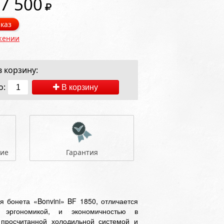
7 500
каз
жении
 корзину:
о:
В корзину
ние
Гарантия
 бонета «Bonvini» BF 1850, отличается
 эргономикой, и экономичностью в
 просчитанной холодильной системой и