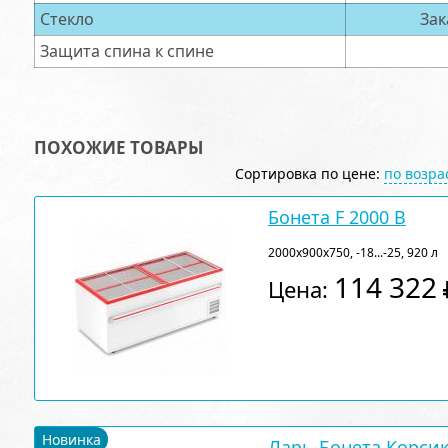
Стекло
Зак
Защита спина к спине
ПОХОЖИЕ ТОВАРЫ
Сортировка по цене:
по возр
Бонета F 2000 B
2000х900х750, -18...-25, 920 л
114 322
Цена:
Новинка
Ларь-Бонета Корсик