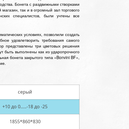
одства. Бонета с раздвижными створками
 магазин, так и в огромный зал торгового
нских специалистов, были учтены все
матических условиях, позволили создать
бное удовлетворить требования самого
ор представлены три цветовых решения
гут быть выполнены как из ударопрочного
ная бонета закрытого типа «Bonvini BF»,
ме.
серый
+10 до 0…..-18 до -25
1855*860*830