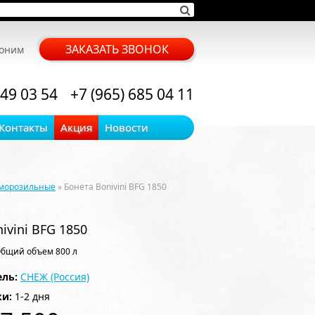
ЗАКАЗАТЬ ЗВОНОК
воним
 49 03 54
+7 (965) 685 04 11
Контакты
Акция
Новости
 морозильные
» Бонета Bonivini BFG 1850
ivini BFG 1850
Общий объем 800 л
ль:
СНЕЖ (Россия)
ки:
1-2 дня