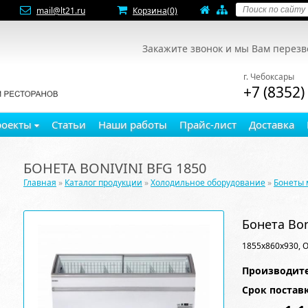
mail@lt21.ru
Корзина
(0)
Закажите звонок и мы Вам перез
г. Чебоксары
+7 (8352)
роекты
Статьи
Наши работы
Прайс-лист
Доставка
БОНЕТА BONIVINI BFG 1850
Главная
»
Каталог продукции
»
Холодильное оборудование
»
Бонеты
Бонета Bon
1855х860х930, 
Производите
Срок постав