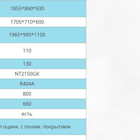
1855*860*930
1705*710*600
1965*990*1100
110
130
NT2150GK
R404A
800
660
есть
 оцинк. с полим. покрытием