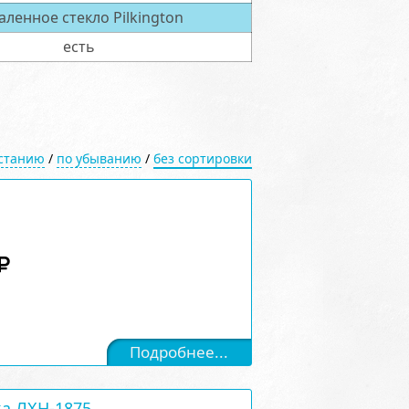
аленное стекло Pilkington
есть
астанию
/
по убыванию
/
без сортировки
Подробнее...
а ЛХН-1875