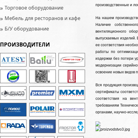
производственные и ло
»
Торговое оборудование
»
Мебель для ресторанов и кафе
На нашем производств
Наличие собственног
»
Б/У оборудование
вентиляционного обор
выпускаемых изделий. 
ПРОИЗВОДИТЕЛИ
ее соответствия необх
работы по оптимизаци
издержки без потери ур
модернизации серийной
освоение новых видов п
Вся продукция произво
сертификаты соответс
соответствия на вен
требованиям Техническ
органами, научно-иссл