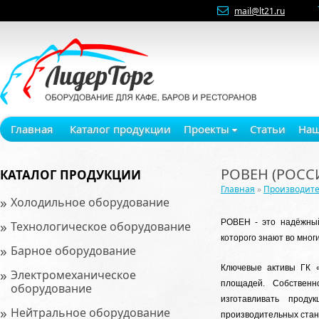
mail@lt21.ru
Главная
Каталог продукции
Проекты
Статьи
Наш
РОВЕН (РОСС
КАТАЛОГ ПРОДУКЦИИ
Главная
»
Производит
»
Холодильное оборудование
»
РОВЕН - это надёжный
Технологическое оборудование
которого знают во мног
»
Барное оборудование
Ключевые активы ГК «
»
Электромеханическое
площадей. Собственн
оборудование
изготавливать прод
»
Нейтральное оборудование
производительных станк