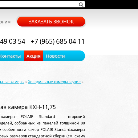
ЗАКАЗАТЬ ЗВОНОК
воним
 49 03 54
+7 (965) 685 04 11
Контакты
Акция
Новости
льные камеры
»
Холодильные камеры глухие
»
ая камера КХН-11,75
 камеры POLAIR Standard – широкий
оделей, собранных из панелей толщиной 80
 особенности камер POLAIR Standard:камеры
овых размеров стандартной сборки.(см. схему