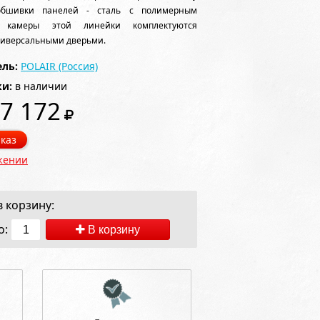
обшивки панелей - сталь с полимерным
е камеры этой линейки комплектуются
иверсальными дверьми.
ль:
POLAIR (Россия)
ки:
в наличии
7 172
каз
жении
 корзину:
о:
В корзину