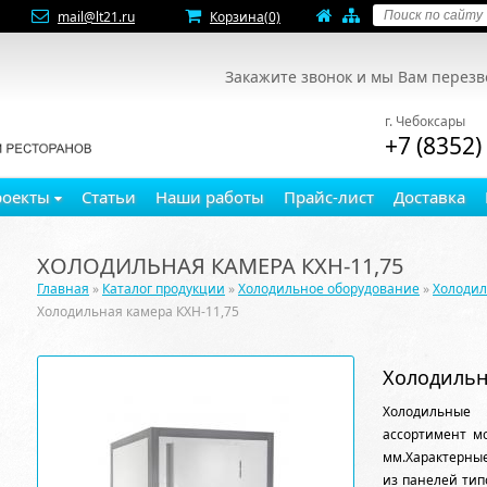
mail@lt21.ru
Корзина
(0)
Закажите звонок и мы Вам перез
г. Чебоксары
+7 (8352)
роекты
Статьи
Наши работы
Прайс-лист
Доставка
ХОЛОДИЛЬНАЯ КАМЕРА КХН-11,75
Главная
»
Каталог продукции
»
Холодильное оборудование
»
Холоди
Холодильная камера КХН-11,75
Холодильн
Холодильные
ассортимент м
мм.Характерные
из панелей тип