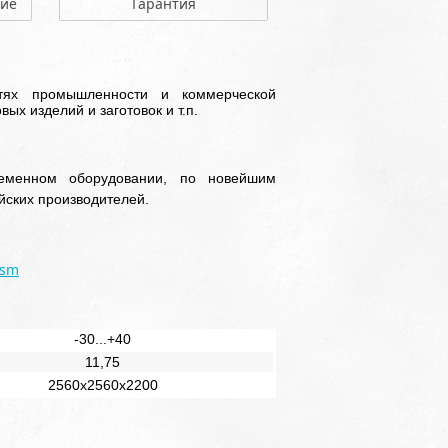
ние
Гарантия
тях промышленности и коммерческой
ых изделий и заготовок и т.п.
еменном оборудовании, по новейшим
ских производителей.
lsm
-30...+40
11,75
2560х2560х2200