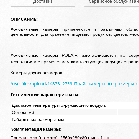
Доставка
Сервисное обслужива
ОПИСАНИЕ:
Холодильные камеры применяются в различных облас
деятельности: для хранения пищевых продуктов, цветов, мехов
Холодильные камеры POLAIR изготавливаются на совр
технологиям с применением комплектующих ведущих европей
Камеры других размеров:
/userfiles/upload/1487312739_Прайс камеры все размеры.x
Технические характеристики:
Диапазон температуры окружающего воздуха
Объем, м3
Габаритные размеры, мм
Комплектация камеры:
Панели пола (потолка): 2560х980х80 шип - 1 шт