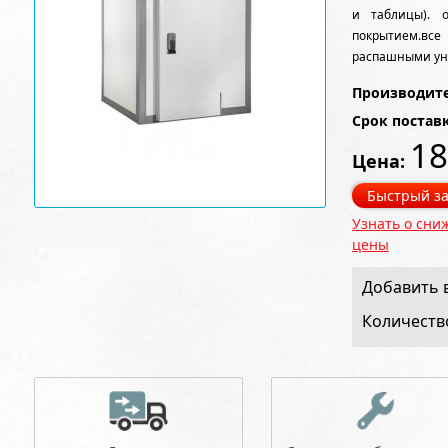
и таблицы). 
покрытием.вс
распашными ун
Производите
Срок постав
18
Цена:
Быстрый за
Узнать о сни
цены
Добавить в
Количеств